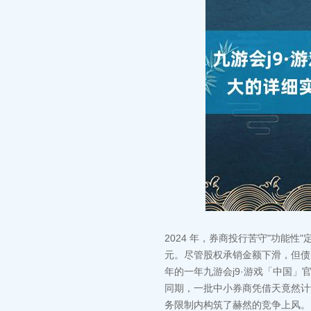
2024 年，券商投行苦守"功能性
元。尽管股权承销金额下滑，但债
年的一年九游会j9·游戏「中国
同期，一批中小券商凭借天竟然计
务限制内构筑了赫然的竞争上风。