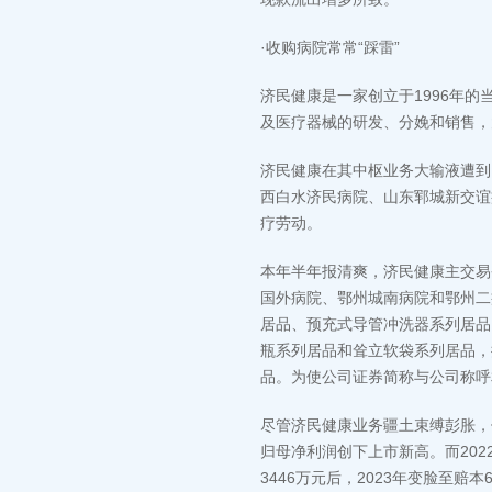
·收购病院常常“踩雷”
济民健康是一家创立于1996年的
及医疗器械的研发、分娩和销售，
济民健康在其中枢业务大输液遭到
西白水济民病院、山东郓城新交谊
疗劳动。
本年半年报清爽，济民健康主交易
国外病院、鄂州城南病院和鄂州二
居品、预充式导管冲洗器系列居品
瓶系列居品和耸立软袋系列居品，
品。为使公司证券简称与公司称呼
尽管济民健康业务疆土束缚彭胀，但
归母净利润创下上市新高。而2022
3446万元后，2023年变脸至赔本