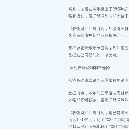
然则，尽管在本年换上了“新柬帖
略有增长，但归母净利润却大幅下
《眼镜财经》属目到，尽管济民健
为济民健康热切的营收板块之一，
医疗健康商场竞争日益浓烈的配景
是摆在公司眼前的一谈繁难。
·同时归母净利润三连降
从济民健康线路的三季报数据来看
数据清爽，本年前三季度济民健康达
才略却权贵裁减。当期归母净利润284
《眼镜财经》属目到，这已是济民
润达1.45亿元，到了2022年同
的归母净利润仅相称于2021年同