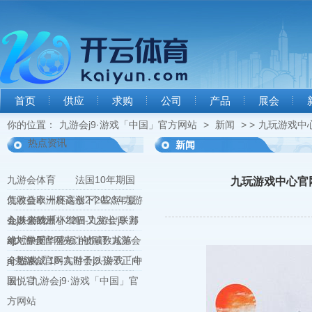
首页
供应
求购
公司
产品
展会
你的位置：
九游会j9·游戏「中国」官方网站
>
新闻
> >
九玩游戏中心
热点资讯
新闻
九游会体育 法国10年期国
九玩游戏中心官网
债收益率一度高涨2个基点-九游
九游会欧洲杯这创下2023年夏
会j9·游戏「
令以来的最小增幅-九游会j9·游
九游会欧洲杯22日又发出“联邦
戏「中国」
绝对禁受华盛顿”的恫吓-九游会
aj九游会官网先让被减数减第一
j9·游戏「
个数凑成 10-九游会j9·游戏「中
aj九游会官网实时予以孩子正向
国」官
取悦-九游会j9·游戏「中国」官
方网站