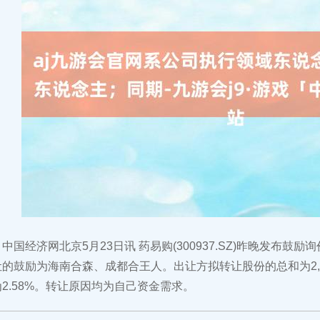
中国经济网北京5月23日讯 药易购(300937.SZ)昨晚发布
让的鼓励为海南合森、成都合王人。出让方拟转让股份的总和为2,4
2.58%。转让原因均为自己资金需求。