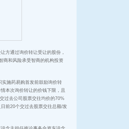
受让方通过询价转让受让的股份，
智商和风险承受智商的机构投资
组织实施药易购首发前鼓励询价转
详情本次询价转让的价钱下限，且
交过去公司股票交往均价的70%
日前20个交过去股票交往总额/发
东说念主担任推论事务合资东说念