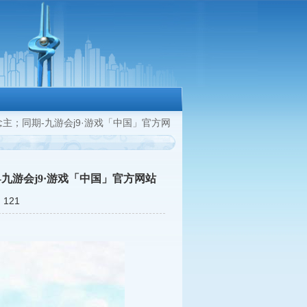
主；同期-九游会j9·游戏「中国」官方网
九游会j9·游戏「中国」官方网站
121