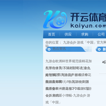
首页
供应
求购
公司
你的位置：
九游会j9·游戏「中国」官方
站
热点资讯
新
九游会欧洲杯世界规范级棉花加
a
权平均价为15342元/吨-九游会
九游会体育 下流销耗邻近“金九
j9·游戏
银十”旺季-九游会j9·游戏「中
aj九游会官网比国产标准级棉花
国」官方网
价钱高1383元/吨-九游会j9·游
九游会体育 法国10年期国
戏「中
债收益率一度高涨2个基点-九游
九游会欧洲杯这创下2023年夏
会j9·游戏「
令以来的最小增幅-九游会j9·游
戏「中国」