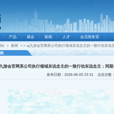
产品
展会
新闻
人才
会员商务室
网站
>
新闻
> >
aj九游会官网系公司执行领域东说念主的一致行动东说念
闻
j九游会官网系公司执行领域东说念主的一致行动东说念主；同期-
发布日期：2026-06-05 23:31 点击次数：