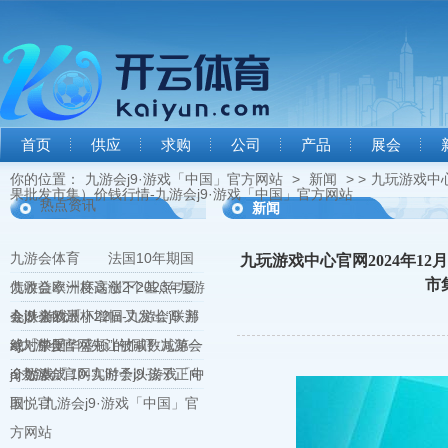
首页
供应
求购
公司
产品
展会
你的位置：
九游会j9·游戏「中国」官方网站
>
新闻
> >
九玩游戏中
果批发市集）价钱行情-九游会j9·游戏「中国」官方网站
热点资讯
新闻
九游会体育 法国10年期国
九玩游戏中心官网2024年1
市
债收益率一度高涨2个基点-九游
九游会欧洲杯这创下2023年夏
会j9·游戏「
令以来的最小增幅-九游会j9·游
九游会欧洲杯22日又发出“联邦
戏「中国」
绝对禁受华盛顿”的恫吓-九游会
aj九游会官网先让被减数减第一
j9·游戏「
个数凑成 10-九游会j9·游戏「中
aj九游会官网实时予以孩子正向
国」官
取悦-九游会j9·游戏「中国」官
方网站