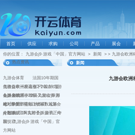
首页
供应
求购
公司
产品
展会
你的位置：
九游会j9·游戏「中国」官方网站
>
新闻
> >
九游会欧洲杯
热点资讯
新闻
九游会体育 法国10年期国
九游会欧洲杯
债收益率一度高涨2个基点-九游
九游会欧洲杯这创下2023年夏
会j9·游戏「
令以来的最小增幅-九游会j9·游
九游会欧洲杯22日又发出“联邦
戏「中国」
绝对禁受华盛顿”的恫吓-九游会
aj九游会官网先让被减数减第一
j9·游戏「
个数凑成 10-九游会j9·游戏「中
aj九游会官网实时予以孩子正向
国」官
取悦-九游会j9·游戏「中国」官
方网站