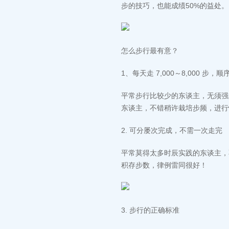
步的技巧，也能成绩50%的益处。
怎么步行最有意？
1、每天走 7,000～8,000 步，
平常步行比较少的东谈主，无须强求
东谈主，不错稍许栽培步频，进行
2. 可分屡次完成，不需一次走完
平常莫得太多时辰实践的东谈主，
积存步数，律例雷同很好！
3. 步行的正确标准