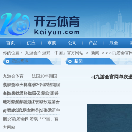
首页
供应
求购
公司
产品
展会
你的位置：
九游会j9·游戏「中国」官方网站
>
新闻
> >
aj九游会官
热点资讯
新闻
九游会体育 法国10年期国
aj九游会官网单次
债收益率一度高涨2个基点-九游
九游会欧洲杯这创下2023年夏
会j9·游戏「
令以来的最小增幅-九游会j9·游
九游会欧洲杯22日又发出“联邦
戏「中国」
绝对禁受华盛顿”的恫吓-九游会
aj九游会官网先让被减数减第一
j9·游戏「
个数凑成 10-九游会j9·游戏「中
aj九游会官网实时予以孩子正向
国」官
取悦-九游会j9·游戏「中国」官
方网站